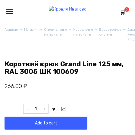
Перейти
к
0
содержанию
Главная
Магазин
Строительные
Кровельные
Водосточные
Дер
материалы
материалы
системы
жел
вод
Короткий крюк Grand Line 125 мм,
RAL 3005 ШК 100609
266,00
₽
Короткий
крюк
Grand
Add to cart
Line
125