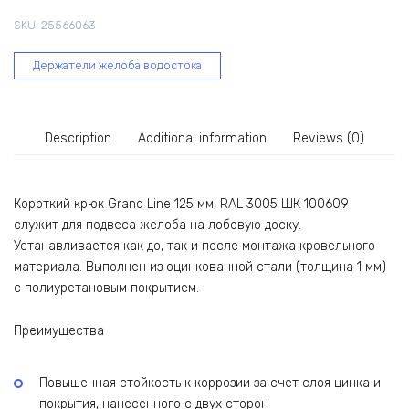
мм,
SKU:
25566063
RAL
3005
Держатели желоба водостока
ШК
100609
quantity
Description
Additional information
Reviews (0)
Короткий крюк Grand Line 125 мм, RAL 3005 ШК 100609
служит для подвеса желоба на лобовую доску.
Устанавливается как до, так и после монтажа кровельного
материала. Выполнен из оцинкованной стали (толщина 1 мм)
с полиуретановым покрытием.
Преимущества
Повышенная стойкость к коррозии за счет слоя цинка и
покрытия, нанесенного с двух сторон