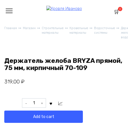
Перейти
к
0
содержанию
Главная
Магазин
Строительные
Кровельные
Водосточные
Дер
материалы
материалы
системы
жел
вод
Держатель желоба BRYZA прямой,
75 мм, кирпичный 70-109
319,00
₽
Держатель
желоба
BRYZA
Add to cart
прямой,
75