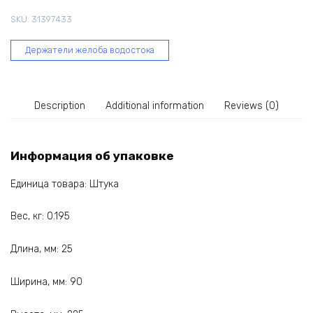
мм,
SKU:
31397433
кирпичный
70-
Держатели желоба водостока
109
quantity
Description
Additional information
Reviews (0)
Информация об упаковке
Единица товара: Штука
Вес, кг: 0.195
Длина, мм: 25
Ширина, мм: 90