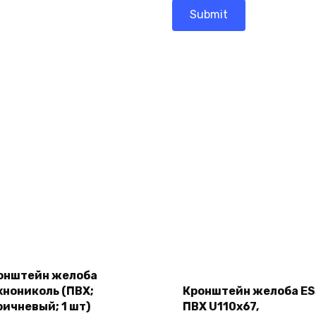
Add
Add
to
онштейн желоба
to
cart
cart
хнониколь (ПВХ;
Кронштейн желоба E
ричневый; 1 шт)
ПВХ U110x67,