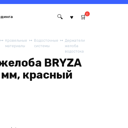
0
йдинга
Кровельные
Водосточные
Держатели
материалы
системы
желоба
водостока
желоба BRYZA
 мм, краcный