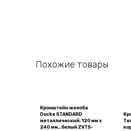
Похожие товары
Add
Кронштейн желоба
to
cart
Docke STANDARD
Кр
металлический, 120 мм х
Те
240 мм., белый ZVTS-
ко