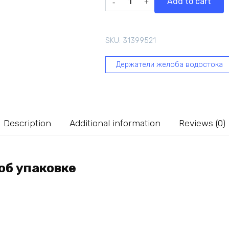
Add to cart
желоба
BRYZA
прямой,
SKU:
31399521
125
мм,
Держатели желоба водостока
краcный
70-
201
quantity
Description
Additional information
Reviews (0)
об упаковке