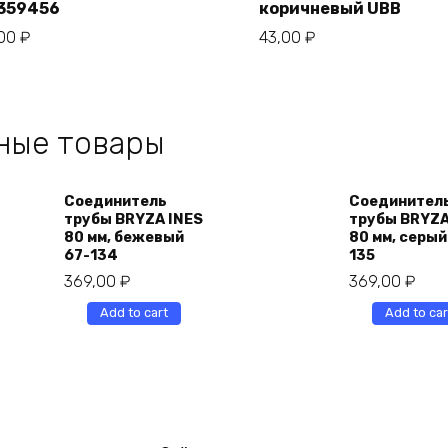
359456
коричневый UBB
,00
₽
43,00
₽
ные товары
Соединитель
Соединител
трубы BRYZA INES
трубы BRYZA
80 мм, бежевый
80 мм, серый
67-134
135
369,00
₽
369,00
₽
Add to cart
Add to car