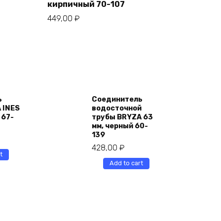
кирпичный 70-107
449,00
₽
ь
Соединитель
 INES
водосточной
 67-
трубы BRYZA 63
мм, черный 60-
139
428,00
₽
t
Add to cart