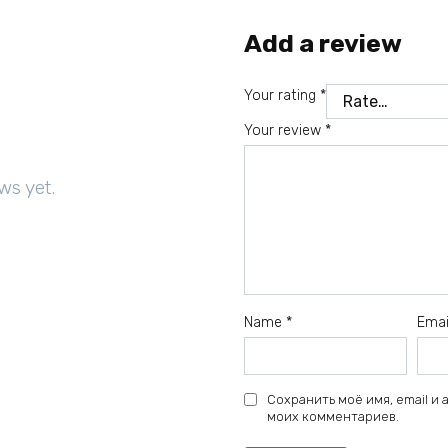
Add a review
Your rating
*
Your review
*
ws yet.
Name
*
Ema
Сохранить моё имя, email и
моих комментариев.