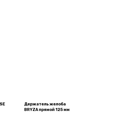
Add
to
cart
SSE
Держатель желоба
BRYZA прямой 125 мм